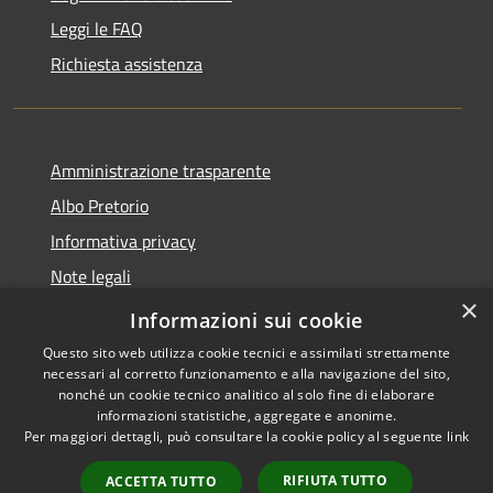
Leggi le FAQ
Richiesta assistenza
Amministrazione trasparente
Albo Pretorio
Informativa privacy
Note legali
×
Dichiarazione di accessibilità
Informazioni sui cookie
Questo sito web utilizza cookie tecnici e assimilati strettamente
necessari al corretto funzionamento e alla navigazione del sito,
nonché un cookie tecnico analitico al solo fine di elaborare
informazioni statistiche, aggregate e anonime.
RSS
Copyright © 2026 • Comune di
Per maggiori dettagli, può consultare la cookie policy al seguente
link
Accessibilità
Paola • Powered by
Privacy
Municipium
Accesso
•
RIFIUTA TUTTO
ACCETTA TUTTO