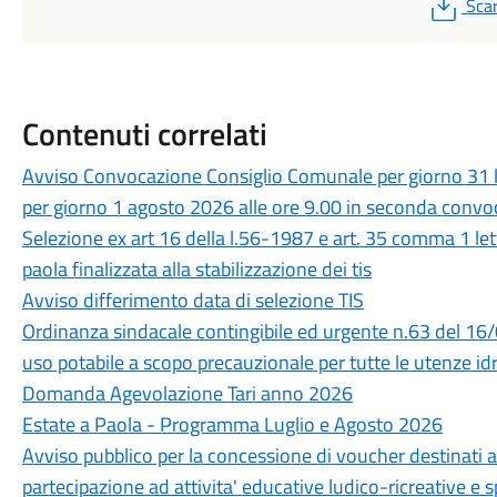
PDF
Scar
Contenuti correlati
Avviso Convocazione Consiglio Comunale per giorno 31 l
per giorno 1 agosto 2026 alle ore 9.00 in seconda conv
Selezione ex art 16 della l.56-1987 e art. 35 comma 1 le
paola finalizzata alla stabilizzazione dei tis
Avviso differimento data di selezione TIS
Ordinanza sindacale contingibile ed urgente n.63 del 16
uso potabile a scopo precauzionale per tutte le utenze idr
Domanda Agevolazione Tari anno 2026
Estate a Paola - Programma Luglio e Agosto 2026
Avviso pubblico per la concessione di voucher destinati a 
partecipazione ad attivita' educative ludico-ricreative e s