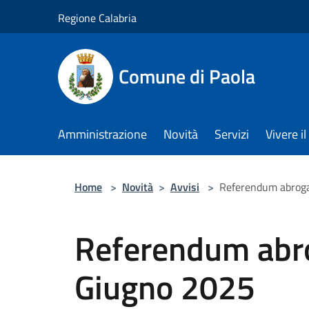
Salta al contenuto principale
Regione Calabria
Comune di Paola
Amministrazione
Novità
Servizi
Vivere 
Home
>
Novità
>
Avvisi
>
Referendum abrogat
Referendum abrog
Giugno 2025