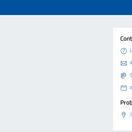
Cont
Prob