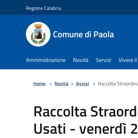
Salta al contenuto principale
Regione Calabria
Comune di Paola
Amministrazione
Novità
Servizi
Vivere 
Home
>
Novità
>
Avvisi
>
Raccolta Straordina
Raccolta Straord
Usati - venerdì 