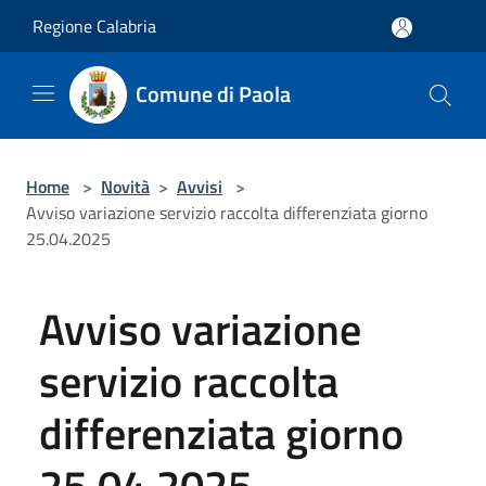
Salta al contenuto principale
Regione Calabria
Comune di Paola
Home
>
Novità
>
Avvisi
>
Avviso variazione servizio raccolta differenziata giorno
25.04.2025
Avviso variazione
servizio raccolta
differenziata giorno
25.04.2025