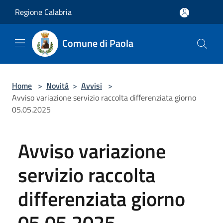
Salta al contenuto principale
Regione Calabria
Comune di Paola
Home
>
Novità
>
Avvisi
>
Avviso variazione servizio raccolta differenziata giorno
05.05.2025
Avviso variazione
servizio raccolta
differenziata giorno
05.05.2025