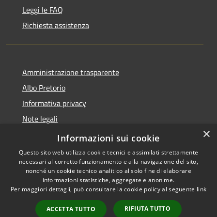
Leggi le FAQ
Richiesta assistenza
Amministrazione trasparente
Albo Pretorio
Informativa privacy
Note legali
×
Dichiarazione di accessibilità
Informazioni sui cookie
Questo sito web utilizza cookie tecnici e assimilati strettamente
necessari al corretto funzionamento e alla navigazione del sito,
nonché un cookie tecnico analitico al solo fine di elaborare
informazioni statistiche, aggregate e anonime.
RSS
Copyright © 2026 • Comune di
Per maggiori dettagli, può consultare la cookie policy al seguente
link
Accessibilità
Paola • Powered by
Privacy
Municipium
Accesso
•
RIFIUTA TUTTO
ACCETTA TUTTO