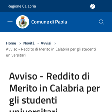
Salta al contenuto principale
Regione Calabria
Comune di Paola
Home
>
Novità
>
Avvisi
>
Avviso - Reddito di Merito in Calabria per gli studenti
universitari
Avviso - Reddito di
Merito in Calabria per
gli studenti
universitari