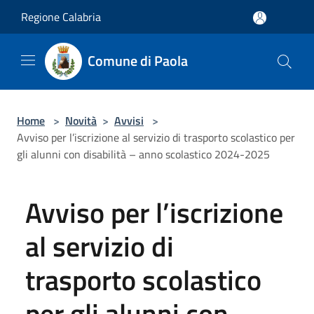
Salta al contenuto principale
Regione Calabria
Comune di Paola
Home
>
Novità
>
Avvisi
>
Avviso per l’iscrizione al servizio di trasporto scolastico per
gli alunni con disabilità – anno scolastico 2024-2025
Avviso per l’iscrizione
al servizio di
trasporto scolastico
per gli alunni con