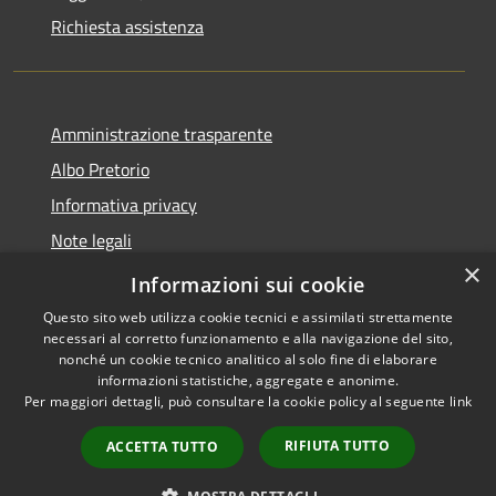
Richiesta assistenza
Amministrazione trasparente
Albo Pretorio
Informativa privacy
Note legali
×
Dichiarazione di accessibilità
Informazioni sui cookie
Questo sito web utilizza cookie tecnici e assimilati strettamente
necessari al corretto funzionamento e alla navigazione del sito,
nonché un cookie tecnico analitico al solo fine di elaborare
informazioni statistiche, aggregate e anonime.
RSS
Copyright © 2026 • Comune di
Per maggiori dettagli, può consultare la cookie policy al seguente
link
Accessibilità
Paola • Powered by
Privacy
Municipium
Accesso
•
RIFIUTA TUTTO
ACCETTA TUTTO
Cookie
redazione
Mappa del sito