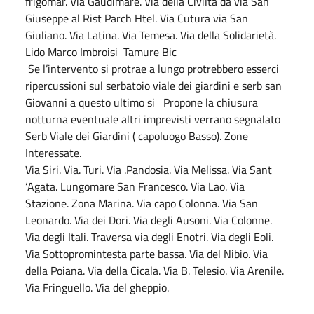
frigomar. Via Gaudimare. Via della Civiltà da via San
Giuseppe al Rist Parch Htel. Via Cutura via San
Giuliano. Via Latina. Via Temesa. Via della Solidarietà.
Lido Marco Imbroisi Tamure Bic
Se l’intervento si protrae a lungo protrebbero esserci
ripercussioni sul serbatoio viale dei giardini e serb san
Giovanni a questo ultimo si Propone la chiusura
notturna eventuale altri imprevisti verrano segnalato
Serb Viale dei Giardini ( capoluogo Basso). Zone
Interessate.
Via Siri. Via. Turi. Via .Pandosia. Via Melissa. Via Sant
‘Agata. Lungomare San Francesco. Via Lao. Via
Stazione. Zona Marina. Via capo Colonna. Via San
Leonardo. Via dei Dori. Via degli Ausoni. Via Colonne.
Via degli Itali. Traversa via degli Enotri. Via degli Eoli.
Via Sottopromintesta parte bassa. Via del Nibio. Via
della Poiana. Via della Cicala. Via B. Telesio. Via Arenile.
Via Fringuello. Via del gheppio.