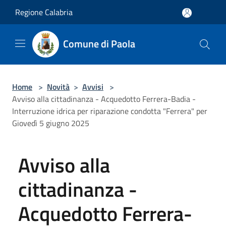
Salta al contenuto principale
Regione Calabria
Comune di Paola
Home
>
Novità
>
Avvisi
>
Avviso alla cittadinanza - Acquedotto Ferrera-Badia -
Interruzione idrica per riparazione condotta "Ferrera" per
Giovedì 5 giugno 2025
Avviso alla
cittadinanza -
Acquedotto Ferrera-