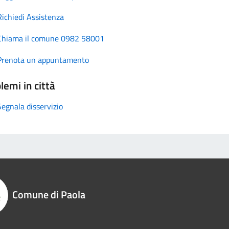
Richiedi Assistenza
Chiama il comune 0982 58001
Prenota un appuntamento
lemi in città
Segnala disservizio
Comune di Paola