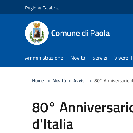
Salta al contenuto principale
Regione Calabria
Comune di Paola
Amministrazione
Novità
Servizi
Vivere 
Home
>
Novità
>
Avvisi
>
80° Anniversario de
80° Anniversario
d'Italia