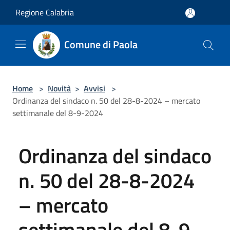
Salta al contenuto principale
Regione Calabria
Comune di Paola
Home
>
Novità
>
Avvisi
>
Ordinanza del sindaco n. 50 del 28-8-2024 – mercato
settimanale del 8-9-2024
Ordinanza del sindaco
n. 50 del 28-8-2024
– mercato
settimanale del 8-9-