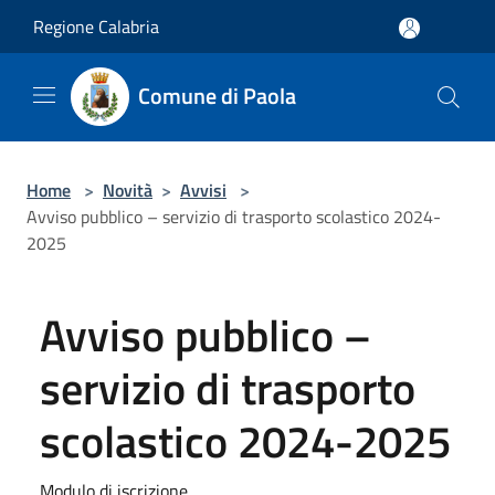
Salta al contenuto principale
Regione Calabria
Comune di Paola
Home
>
Novità
>
Avvisi
>
Avviso pubblico – servizio di trasporto scolastico 2024-
2025
Avviso pubblico –
servizio di trasporto
scolastico 2024-2025
Modulo di iscrizione